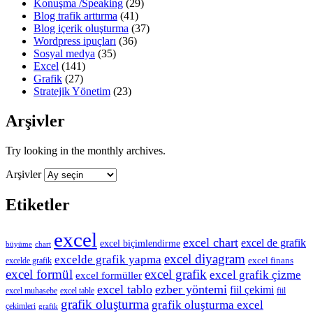
Konuşma /Speaking
(29)
Blog trafik arttırma
(41)
Blog içerik oluşturma
(37)
Wordpress ipuçları
(36)
Sosyal medya
(35)
Excel
(141)
Grafik
(27)
Stratejik Yönetim
(23)
Arşivler
Try looking in the monthly archives.
Arşivler
Etiketler
excel
excel chart
excel de grafik
excel biçimlendirme
büyüme
chart
excel diyagram
excelde grafik yapma
excel finans
excelde grafik
excel formül
excel grafik
excel grafik çizme
excel formüller
excel tablo
ezber yöntemi
fiil çekimi
excel muhasebe
excel table
fiil
grafik oluşturma
grafik oluşturma excel
çekimleri
grafik