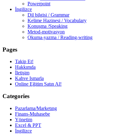
Powerpoint
İngilizce
Dil bilgisi / Grammar
Kelime Hazinesi / Vocabulary
Konuşma /Speaking
Metod-motivasyon
Okuma-yazma / Reading-writing
Pages
Takip Et!
Hakkımda
İletişim
Kahve Ismarla
Online Eğitim Satın Al!
Categories
Pazarlama/Marketıng
Finans-Muhasebe
Yönetim
Excel & PPT
İngilizce