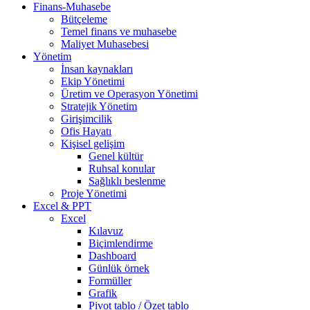
Finans-Muhasebe
Bütçeleme
Temel finans ve muhasebe
Maliyet Muhasebesi
Yönetim
İnsan kaynakları
Ekip Yönetimi
Üretim ve Operasyon Yönetimi
Stratejik Yönetim
Girişimcilik
Ofis Hayatı
Kişisel gelişim
Genel kültür
Ruhsal konular
Sağlıklı beslenme
Proje Yönetimi
Excel & PPT
Excel
Kılavuz
Biçimlendirme
Dashboard
Günlük örnek
Formüller
Grafik
Pivot tablo / Özet tablo