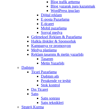
Blog trafik arttırma
Blog yazarak para kazanmak
WordPress ipuçları
Dijital reklam
E-posta Pazarlama
E-ticaret
Mobil pazarlama
Sosyal medya
Geleneksel Reklam & Pazarlama
Halkla ilişkiler & Sponsorluk
Kampanya ve promosyon
Medya planlama
Reklam tasarımı & metin yazarlığı
Tasarım
Metin Yazarlığı
Dağıtım
Ticari Pazarlama
Dağıtım ağı
Perakende ve teşhir
Stok kontrol
Dış Ticaret
Satış
Satış sonrası
Satış teknikleri
Strateji Kurma