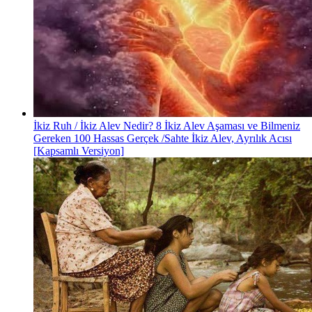
İkiz Ruh / İkiz Alev Nedir? 8 İkiz Alev Aşaması ve Bilmeniz
Gereken 100 Hassas Gerçek /Sahte İkiz Alev, Ayrılık Acısı
[Kapsamlı Versiyon]