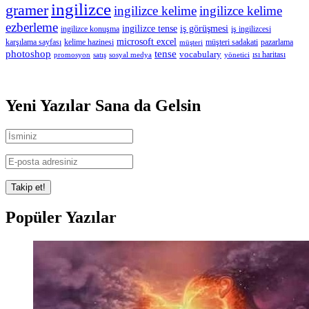
ingilizce
gramer
ingilizce kelime
ingilizce kelime
ezberleme
ingilizce tense
iş görüşmesi
ingilizce konuşma
iş ingilizcesi
microsoft excel
karşılama sayfası
kelime hazinesi
müşteri sadakati
pazarlama
müşteri
photoshop
tense
vocabulary
ısı haritası
promosyon
satış
sosyal medya
yönetici
Yeni Yazılar Sana da Gelsin
Popüler Yazılar