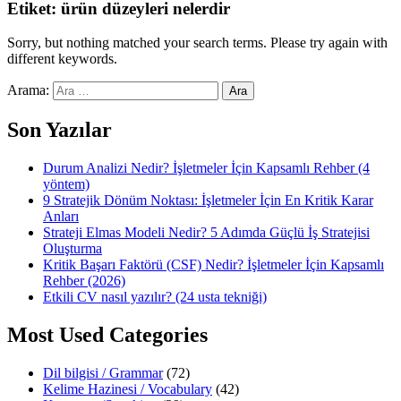
Etiket:
ürün düzeyleri nelerdir
Sorry, but nothing matched your search terms. Please try again with
different keywords.
Arama:
Son Yazılar
Durum Analizi Nedir? İşletmeler İçin Kapsamlı Rehber (4
yöntem)
9 Stratejik Dönüm Noktası: İşletmeler İçin En Kritik Karar
Anları
Strateji Elmas Modeli Nedir? 5 Adımda Güçlü İş Stratejisi
Oluşturma
Kritik Başarı Faktörü (CSF) Nedir? İşletmeler İçin Kapsamlı
Rehber (2026)
Etkili CV nasıl yazılır? (24 usta tekniği)
Most Used Categories
Dil bilgisi / Grammar
(72)
Kelime Hazinesi / Vocabulary
(42)