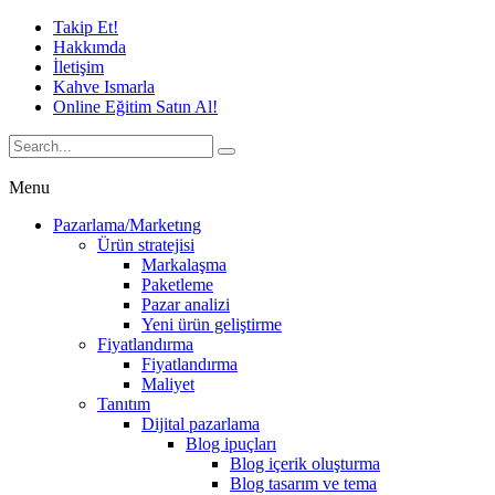
Takip Et!
Hakkımda
İletişim
Kahve Ismarla
Online Eğitim Satın Al!
Menu
Pazarlama/Marketıng
Ürün stratejisi
Markalaşma
Paketleme
Pazar analizi
Yeni ürün geliştirme
Fiyatlandırma
Fiyatlandırma
Maliyet
Tanıtım
Dijital pazarlama
Blog ipuçları
Blog içerik oluşturma
Blog tasarım ve tema