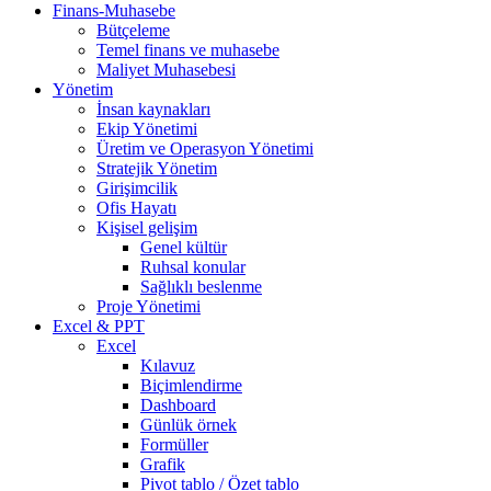
Finans-Muhasebe
Bütçeleme
Temel finans ve muhasebe
Maliyet Muhasebesi
Yönetim
İnsan kaynakları
Ekip Yönetimi
Üretim ve Operasyon Yönetimi
Stratejik Yönetim
Girişimcilik
Ofis Hayatı
Kişisel gelişim
Genel kültür
Ruhsal konular
Sağlıklı beslenme
Proje Yönetimi
Excel & PPT
Excel
Kılavuz
Biçimlendirme
Dashboard
Günlük örnek
Formüller
Grafik
Pivot tablo / Özet tablo