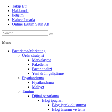
Takip Et!
Hakkımda
İletişim
Kahve Ismarla
Online Eğitim Satın Al!
Menu
Pazarlama/Marketıng
Ürün stratejisi
Markalaşma
Paketleme
Pazar analizi
Yeni ürün geliştirme
Fiyatlandırma
Fiyatlandırma
Maliyet
Tanıtım
Dijital pazarlama
Blog ipuçları
Blog içerik oluşturma
Blog tasarım ve tema