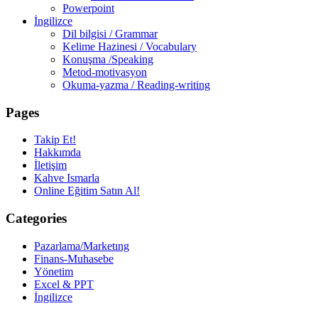
Powerpoint
İngilizce
Dil bilgisi / Grammar
Kelime Hazinesi / Vocabulary
Konuşma /Speaking
Metod-motivasyon
Okuma-yazma / Reading-writing
Pages
Takip Et!
Hakkımda
İletişim
Kahve Ismarla
Online Eğitim Satın Al!
Categories
Pazarlama/Marketıng
Finans-Muhasebe
Yönetim
Excel & PPT
İngilizce