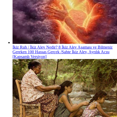
İkiz Ruh / İkiz Alev Nedir? 8 İkiz Alev Aşaması ve Bilmeniz
Gereken 100 Hassas Gerçek /Sahte İkiz Alev, Ayrılık Acısı
[Kapsamlı Versiyon]