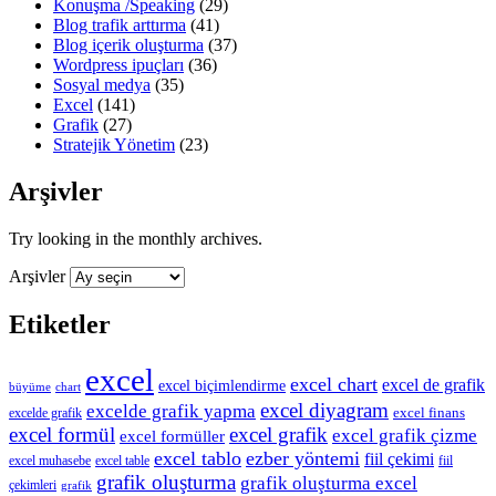
Konuşma /Speaking
(29)
Blog trafik arttırma
(41)
Blog içerik oluşturma
(37)
Wordpress ipuçları
(36)
Sosyal medya
(35)
Excel
(141)
Grafik
(27)
Stratejik Yönetim
(23)
Arşivler
Try looking in the monthly archives.
Arşivler
Etiketler
excel
excel chart
excel de grafik
excel biçimlendirme
büyüme
chart
excel diyagram
excelde grafik yapma
excel finans
excelde grafik
excel formül
excel grafik
excel grafik çizme
excel formüller
excel tablo
ezber yöntemi
fiil çekimi
excel muhasebe
excel table
fiil
grafik oluşturma
grafik oluşturma excel
çekimleri
grafik