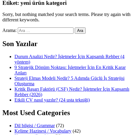
Etiket:
yeni ürün kategori
Sorry, but nothing matched your search terms. Please try again with
different keywords.
Arama:
Son Yazılar
Durum Analizi Nedir? İşletmeler İçin Kapsamlı Rehber (4
yöntem)
9 Stratejik Dönüm Noktası: İşletmeler İçin En Kritik Karar
Anları
Strateji Elmas Modeli Nedir? 5 Adımda Güçlü İş Stratejisi
Oluşturma
Kritik Başarı Faktörü (CSF) Nedir? İşletmeler İçin Kapsamlı
Rehber (2026)
Etkili CV nasıl yazılır? (24 usta tekniği)
Most Used Categories
Dil bilgisi / Grammar
(72)
Kelime Hazinesi / Vocabulary
(42)