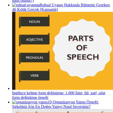
nasıl olunur?)
Ruhsal Uyanış Hakkında Bilmeniz Gereken
46 Kritik Gerçek [Kapsamlı]
İngilizce kelime form değiştirme: 1.000 İsim, fiil, zarf, sıfat
form değiştirme örneği
10 Organizasyon Yapısı Örneği:
Şirketiniz İçin En Doğru Yapıyı Nasıl Seçersiniz?