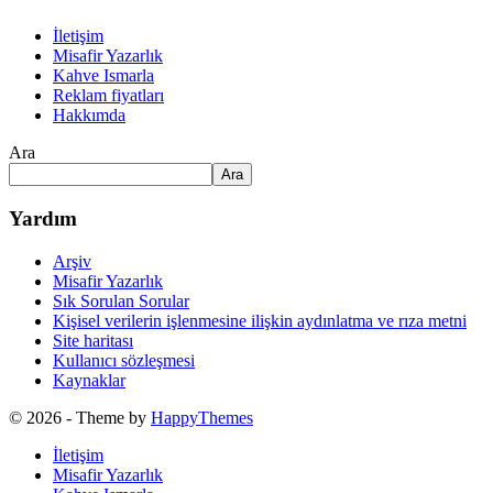
İletişim
Misafir Yazarlık
Kahve Ismarla
Reklam fiyatları
Hakkımda
Ara
Ara
Yardım
Arşiv
Misafir Yazarlık
Sık Sorulan Sorular
Kişisel verilerin işlenmesine ilişkin aydınlatma ve rıza metni
Site haritası
Kullanıcı sözleşmesi
Kaynaklar
© 2026
- Theme by
HappyThemes
İletişim
Misafir Yazarlık