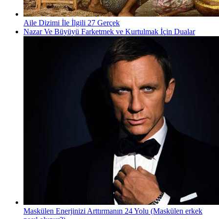
Aile Dizimi İle İlgili 27 Gerçek
Nazar Ve Büyüyü Farketmek ve Kurtulmak İçin Dualar
Maskülen Enerjinizi Arttırmanın 24 Yolu (Maskülen erkek