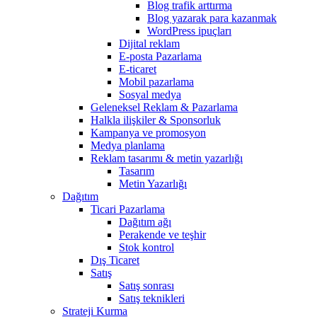
Blog trafik arttırma
Blog yazarak para kazanmak
WordPress ipuçları
Dijital reklam
E-posta Pazarlama
E-ticaret
Mobil pazarlama
Sosyal medya
Geleneksel Reklam & Pazarlama
Halkla ilişkiler & Sponsorluk
Kampanya ve promosyon
Medya planlama
Reklam tasarımı & metin yazarlığı
Tasarım
Metin Yazarlığı
Dağıtım
Ticari Pazarlama
Dağıtım ağı
Perakende ve teşhir
Stok kontrol
Dış Ticaret
Satış
Satış sonrası
Satış teknikleri
Strateji Kurma