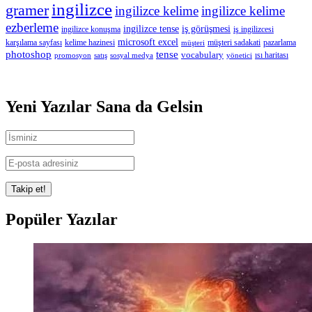
ingilizce
gramer
ingilizce kelime
ingilizce kelime
ezberleme
ingilizce tense
iş görüşmesi
ingilizce konuşma
iş ingilizcesi
microsoft excel
karşılama sayfası
kelime hazinesi
müşteri sadakati
pazarlama
müşteri
photoshop
tense
vocabulary
ısı haritası
promosyon
satış
sosyal medya
yönetici
Yeni Yazılar Sana da Gelsin
Popüler Yazılar