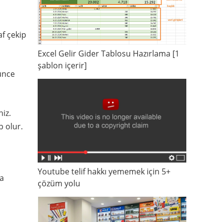
af çekip
Excel Gelir Gider Tablosu Hazırlama [1
şablon içerir]
ünce
iz.
p olur.
Youtube telif hakkı yememek için 5+
ya
çözüm yolu