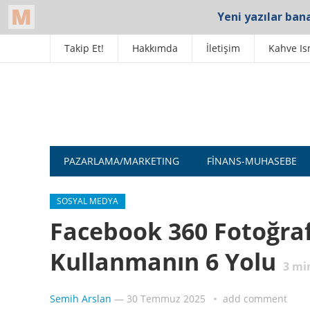
Takip Et!
Hakkımda
İletişim
Kahve Is
PAZARLAMA/MARKETING
FINANS-MUHASEBE
SOSYAL MEDYA
Facebook 360 Fotoğraf
Kullanmanın 6 Yolu
3
min
Semih Arslan
—
30 Temmuz 2025
add comment