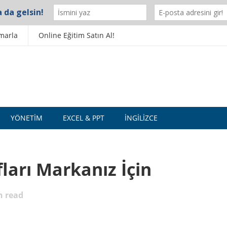
marla
Online Eğitim Satın Al!
YÖNETIM
EXCEL & PPT
İNGILIZCE
ları Markanız İçin
 read