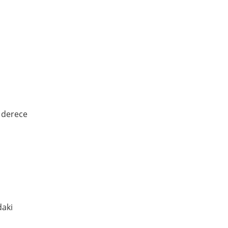
0 derece
daki