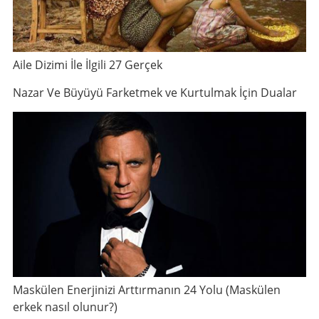
Aile Dizimi İle İlgili 27 Gerçek
Nazar Ve Büyüyü Farketmek ve Kurtulmak İçin Dualar
Maskülen Enerjinizi Arttırmanın 24 Yolu (Maskülen
erkek nasıl olunur?)