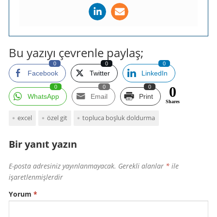
Bu yazıyı çevrenle paylaş;
0
0
0
Facebook
Twitter
LinkedIn
0
0
0
0
WhatsApp
Email
Print
Shares
excel
özel git
topluca boşluk doldurma
Bir yanıt yazın
E-posta adresiniz yayınlanmayacak.
Gerekli alanlar
*
ile
işaretlenmişlerdir
Yorum
*