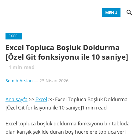
MENU
EXCEL
Excel Topluca Boşluk Doldurma
[Özel Git fonksiyonu ile 10 saniye]
1
min read
Semih Arslan
—
23 Nisan 2026
Ana sayfa
>>
Excel
>>
Excel Topluca Boşluk Doldurma
[Özel Git fonksiyonu ile 10 saniye]1 min read
Excel topluca boşluk doldurma fonksiyonu bir tabloda
olan karışık şekilde duran boş hücrelere topluca veri