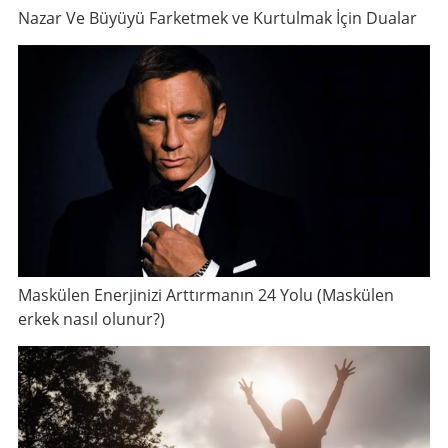
Nazar Ve Büyüyü Farketmek ve Kurtulmak İçin Dualar
Maskülen Enerjinizi Arttırmanın 24 Yolu (Maskülen
erkek nasıl olunur?)