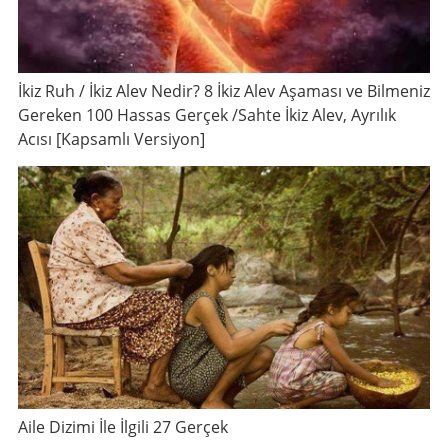
İkiz Ruh / İkiz Alev Nedir? 8 İkiz Alev Aşaması ve Bilmeniz
Gereken 100 Hassas Gerçek /Sahte İkiz Alev, Ayrılık
Acısı [Kapsamlı Versiyon]
Aile Dizimi İle İlgili 27 Gerçek