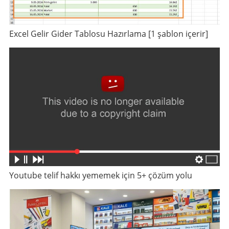
Excel Gelir Gider Tablosu Hazırlama [1 şablon içerir]
Youtube telif hakkı yememek için 5+ çözüm yolu