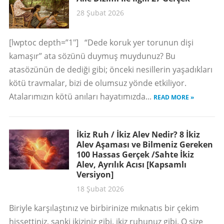
28 Şubat 2026
[lwptoc depth=”1″] “Dede koruk yer torunun dişi
kamaşır” ata sözünü duymuş muydunuz? Bu
atasözünün de dediği gibi; önceki nesillerin yaşadıkları
kötü travmalar, bizi de olumsuz yönde etkiliyor.
Atalarımızın kötü anıları hayatımızda...
READ MORE »
İkiz Ruh / İkiz Alev Nedir? 8 İkiz
Alev Aşaması ve Bilmeniz Gereken
100 Hassas Gerçek /Sahte İkiz
Alev, Ayrılık Acısı [Kapsamlı
Versiyon]
18 Şubat 2026
Biriyle karşılaştınız ve birbirinize mıknatıs bir çekim
hissettiniz, sanki ikiziniz gibi, ikiz ruhunuz gibi. O size