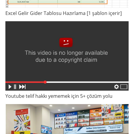
Excel Gelir Gider Tablosu Hazırlama [1 şablon içerir]
Youtube telif hakkı yememek için 5+ çözüm yolu