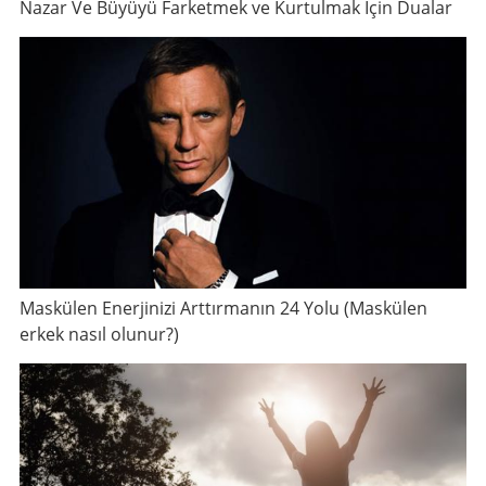
Nazar Ve Büyüyü Farketmek ve Kurtulmak İçin Dualar
Maskülen Enerjinizi Arttırmanın 24 Yolu (Maskülen
erkek nasıl olunur?)