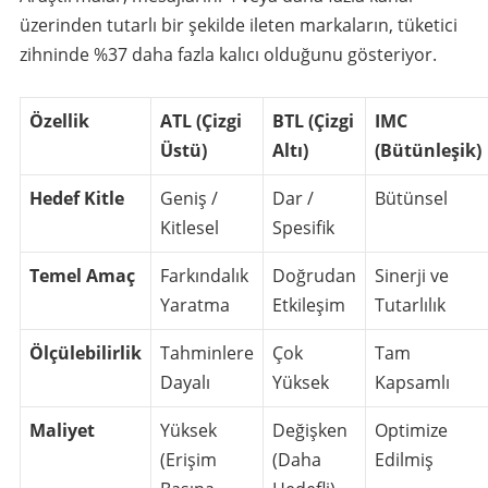
üzerinden tutarlı bir şekilde ileten markaların, tüketici
zihninde %37 daha fazla kalıcı olduğunu gösteriyor.
Özellik
ATL (Çizgi
BTL (Çizgi
IMC
Üstü)
Altı)
(Bütünleşik)
Hedef Kitle
Geniş /
Dar /
Bütünsel
Kitlesel
Spesifik
Temel Amaç
Farkındalık
Doğrudan
Sinerji ve
Yaratma
Etkileşim
Tutarlılık
Ölçülebilirlik
Tahminlere
Çok
Tam
Dayalı
Yüksek
Kapsamlı
Maliyet
Yüksek
Değişken
Optimize
(Erişim
(Daha
Edilmiş