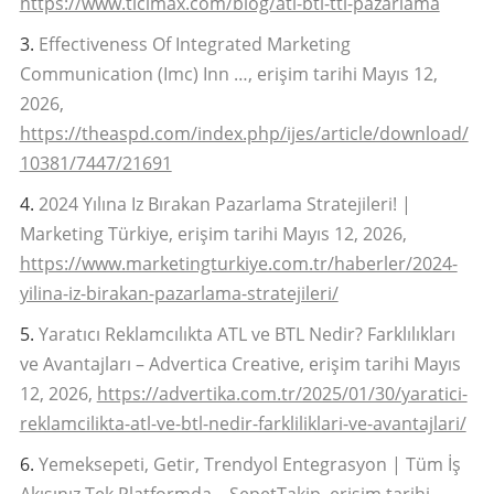
https://www.ticimax.com/blog/atl-btl-ttl-pazarlama
Effectiveness Of Integrated Marketing
Communication (Imc) Inn …, erişim tarihi Mayıs 12,
2026,
https://theaspd.com/index.php/ijes/article/download/
10381/7447/21691
2024 Yılına Iz Bırakan Pazarlama Stratejileri! |
Marketing Türkiye, erişim tarihi Mayıs 12, 2026,
https://www.marketingturkiye.com.tr/haberler/2024-
yilina-iz-birakan-pazarlama-stratejileri/
Yaratıcı Reklamcılıkta ATL ve BTL Nedir? Farklılıkları
ve Avantajları – Advertica Creative, erişim tarihi Mayıs
12, 2026,
https://advertika.com.tr/2025/01/30/yaratici-
reklamcilikta-atl-ve-btl-nedir-farkliliklari-ve-avantajlari/
Yemeksepeti, Getir, Trendyol Entegrasyon | Tüm İş
Akışınız Tek Platformda – SepetTakip, erişim tarihi