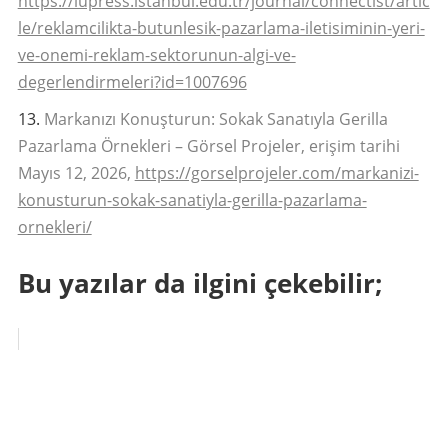
https://iupress.istanbul.edu.tr/journal/connectist/artic
le/reklamcilikta-butunlesik-pazarlama-iletisiminin-yeri-
ve-onemi-reklam-sektorunun-algi-ve-
degerlendirmeleri?id=1007696
Markanızı Konuşturun: Sokak Sanatıyla Gerilla
Pazarlama Örnekleri – Görsel Projeler, erişim tarihi
Mayıs 12, 2026,
https://gorselprojeler.com/markanizi-
konusturun-sokak-sanatiyla-gerilla-pazarlama-
ornekleri/
Bu yazılar da ilgini çekebilir;