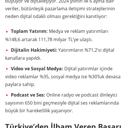
büyüyor ve dijitalleşiyor. 2024 yılının ilk 6 ayına dair
veriler, bütünleşik pazarlama iletişimi stratejilerinin
neden dijital odaklı olması gerektiğini kanıtlıyor:
Toplam Yatırım:
Medya ve reklam yatırımları
%148,6 artarak 111,78 milyar TL’ye ulaştı.
Dijitalin Hakimiyeti:
Yatırımların %71,2’si dijital
kanallara yapıldı.
Video ve Sosyal Medya:
Dijital yatırımlar içinde
video reklamlar %35, sosyal medya ise %30’luk devasa
paylara sahip.
Podcast ve Ses:
Online radyo ve podcast dinleyici
sayısının 650 bini geçmesiyle dijital ses reklamlarında
büyük bir hareketlilik yaşanıyor.
Türkiye’den İlham Veren Başarı