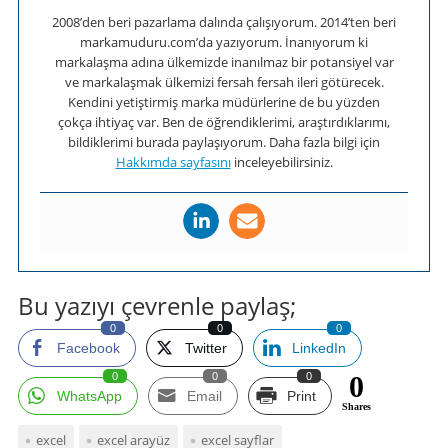
2008’den beri pazarlama dalında çalışıyorum. 2014’ten beri
markamuduru.com’da yazıyorum. İnanıyorum ki
markalaşma adına ülkemizde inanılmaz bir potansiyel var
ve markalaşmak ülkemizi fersah fersah ileri götürecek.
Kendini yetiştirmiş marka müdürlerine de bu yüzden
çokça ihtiyaç var. Ben de öğrendiklerimi, araştırdıklarımı,
bildiklerimi burada paylaşıyorum. Daha fazla bilgi için
Hakkımda sayfasını
inceleyebilirsiniz.
Bu yazıyı çevrenle paylaş;
0
0
0
Facebook
Twitter
LinkedIn
0
0
0
0
WhatsApp
Email
Print
Shares
excel
excel arayüz
excel sayflar