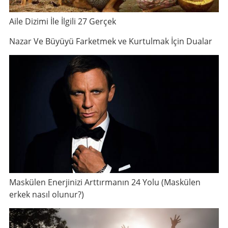
Aile Dizimi İle İlgili 27 Gerçek
Nazar Ve Büyüyü Farketmek ve Kurtulmak İçin Dualar
Maskülen Enerjinizi Arttırmanın 24 Yolu (Maskülen
erkek nasıl olunur?)