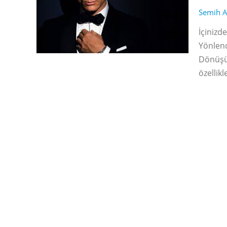
Semih A
İçinizd
Yönlend
Dönüşüm
özellikl