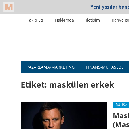
Takip Et!
Hakkımda
İletişim
Kahve Is
PAZARLAMA/MARKETING
FINANS-MUHASEBE
Etiket:
maskülen erkek
RUHSAL
Mask
(Mas