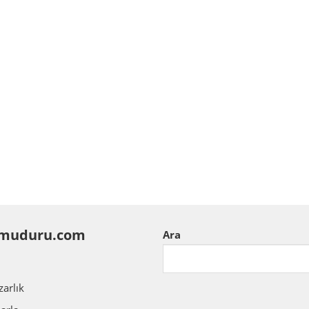
muduru.com
Ara
zarlık