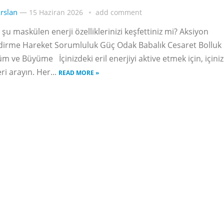
rslan
—
15 Haziran 2026
add comment
e şu maskülen enerji özelliklerinizi keşfettiniz mi? Aksiyon
irme Hareket Sorumluluk Güç Odak Babalık Cesaret Bolluk B
 ve Büyüme İçinizdeki eril enerjiyi aktive etmek için, içini
eri arayın. Her...
READ MORE »