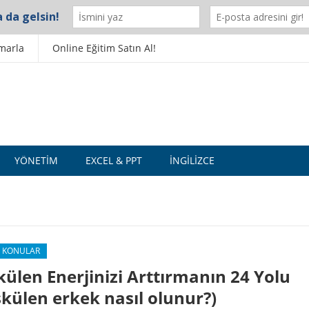
marla
Online Eğitim Satın Al!
YÖNETIM
EXCEL & PPT
İNGILIZCE
 KONULAR
ülen Enerjinizi Arttırmanın 24 Yolu
külen erkek nasıl olunur?)