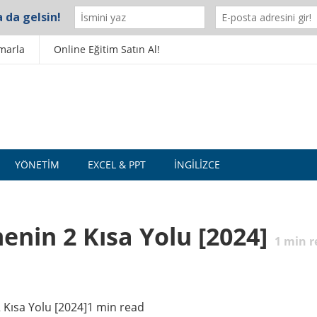
marla
Online Eğitim Satın Al!
YÖNETIM
EXCEL & PPT
İNGILIZCE
menin 2 Kısa Yolu [2024]
1
min r
2 Kısa Yolu [2024]1 min read