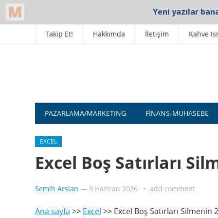
Takip Et!
Hakkımda
İletişim
Kahve Is
PAZARLAMA/MARKETING
FINANS-MUHASEBE
EXCEL
Excel Boş Satırları Sil
Semih Arslan
—
9 Haziran 2026
add comment
Ana sayfa
>>
Excel
>>
Excel Boş Satırları Silmenin 