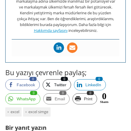
markalaşma adına ülkemizde inanılmaz bir potansiyel var
ve markalaşmak ülkemizi fersah fersah ileri götürecek.
Kendini yetiştirmiş marka müdürlerine de bu yüzden
çokça ihtiyaç var. Ben de öğrendiklerimi, araştırdıklarımı,
bildiklerimi burada paylaşıyorum. Daha fazla bilgi için
Hakkımda sayfasını
inceleyebilirsiniz.
Bu yazıyı çevrenle paylaş;
0
0
0
Facebook
Twitter
LinkedIn
0
0
0
0
WhatsApp
Email
Print
Shares
excel
excel simge
Bir yanıt yazın