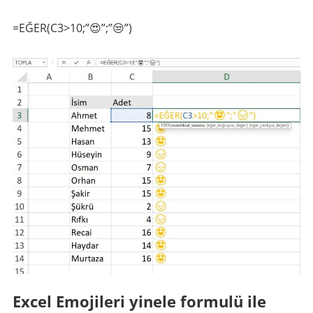
=EĞER(C3>10;”😍”;”😒”)
Excel Emojileri yinele formulü ile