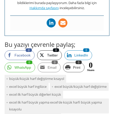
bildiklerimi burada paylaşıyorum. Daha fazla bilgi için
Hakkımda sayfasını
inceleyebilirsiniz.
Bu yazıyı çevrenle paylaş;
0
0
0
Facebook
Twitter
LinkedIn
0
0
0
0
WhatsApp
Email
Print
Shares
büyük/küçük harf değiştirme kısayol
excel büyük harf i̇ngilizce
excel büyük/küçük harf deği̇şti̇rme
excel ilk harf büyük diğerleri küçük
excel ilk harf büyük yapma excel'de küçük harfi büyük yapma
kısayolu