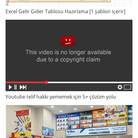
Excel Gelir Gider Tablosu Hazırlama [1 şablon içerir]
Youtube telif hakkı yememek için 5+ çözüm yolu