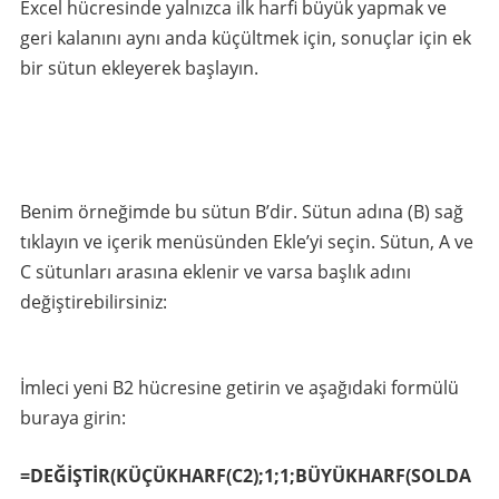
Excel hücresinde yalnızca ilk harfi büyük yapmak ve
geri kalanını aynı anda küçültmek için, sonuçlar için ek
bir sütun ekleyerek başlayın.
Benim örneğimde bu sütun B’dir. Sütun adına (B) sağ
tıklayın ve içerik menüsünden Ekle’yi seçin. Sütun, A ve
C sütunları arasına eklenir ve varsa başlık adını
değiştirebilirsiniz:
İmleci yeni B2 hücresine getirin ve aşağıdaki formülü
buraya girin:
=DEĞİŞTİR(KÜÇÜKHARF(C2);1;1;BÜYÜKHARF(SOLDA