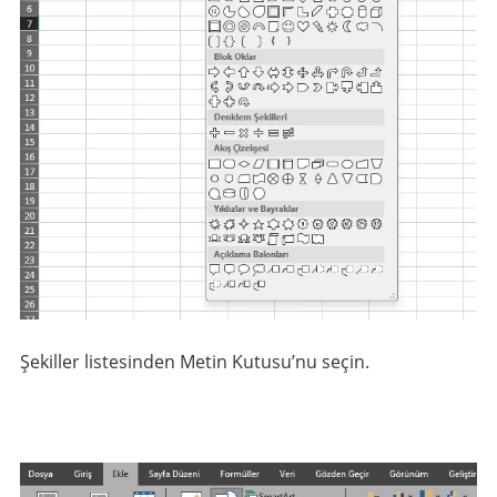
Şekiller listesinden Metin Kutusu’nu seçin.