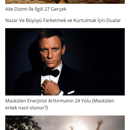
Aile Dizimi İle İlgili 27 Gerçek
Nazar Ve Büyüyü Farketmek ve Kurtulmak İçin Dualar
Maskülen Enerjinizi Arttırmanın 24 Yolu (Maskülen
erkek nasıl olunur?)