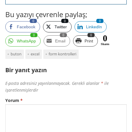
Bu yazıyı çevrenle paylaş;
0
0
0
Facebook
Twitter
LinkedIn
0
0
0
0
WhatsApp
Email
Print
Shares
buton
excel
form kontrolleri
Bir yanıt yazın
E-posta adresiniz yayınlanmayacak.
Gerekli alanlar
*
ile
işaretlenmişlerdir
Yorum
*