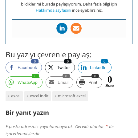
bildiklerimi burada paylaşıyorum. Daha fazla bilgi için
Hakkımda sayfasını
inceleyebilirsiniz.
Bu yazıyı çevrenle paylaş;
0
0
0
Facebook
Twitter
LinkedIn
0
0
0
0
WhatsApp
Email
Print
Shares
excel
excel indir
microsoft excel
Bir yanıt yazın
E-posta adresiniz yayınlanmayacak.
Gerekli alanlar
*
ile
işaretlenmişlerdir