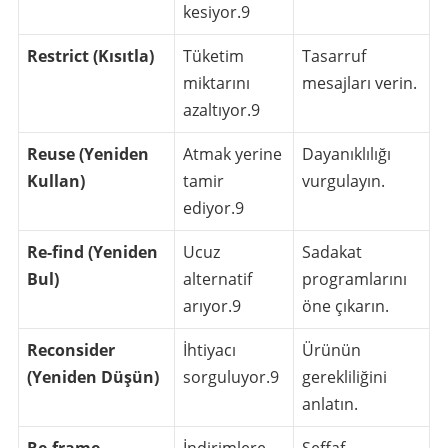
kesiyor.
9
Restrict (Kısıtla)
Tüketim
Tasarruf
miktarını
mesajları verin.
azaltıyor.
9
Reuse (Yeniden
Atmak yerine
Dayanıklılığı
Kullan)
tamir
vurgulayın.
ediyor.
9
Re-find (Yeniden
Ucuz
Sadakat
Bul)
alternatif
programlarını
arıyor.
9
öne çıkarın.
Reconsider
İhtiyacı
Ürünün
(Yeniden Düşün)
sorguluyor.
9
gerekliliğini
anlatın.