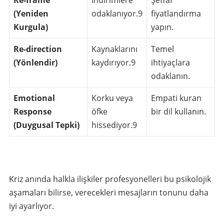
Re-frame
İndirimlere
Şeffaf
(Yeniden
odaklanıyor.
9
fiyatlandırma
Kurgula)
yapın.
Re-direction
Kaynaklarını
Temel
(Yönlendir)
kaydırıyor.
9
ihtiyaçlara
odaklanın.
Emotional
Korku veya
Empati kuran
Response
öfke
bir dil kullanın.
(Duygusal Tepki)
hissediyor.
9
Kriz anında halkla ilişkiler profesyonelleri bu psikolojik
aşamaları bilirse, verecekleri mesajların tonunu daha
iyi ayarlıyor.