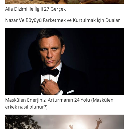
Aile Dizimi İle İlgili 27 Gerçek
Nazar Ve Büyüyü Farketmek ve Kurtulmak İçin Dualar
Maskülen Enerjinizi Arttırmanın 24 Yolu (Maskülen
erkek nasıl olunur?)