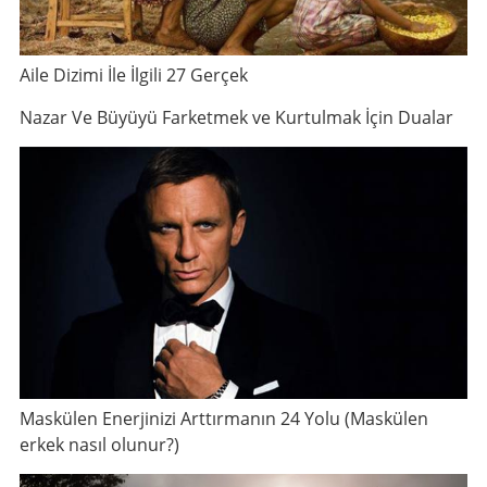
Aile Dizimi İle İlgili 27 Gerçek
Nazar Ve Büyüyü Farketmek ve Kurtulmak İçin Dualar
Maskülen Enerjinizi Arttırmanın 24 Yolu (Maskülen
erkek nasıl olunur?)