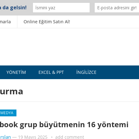
marla
Online Eğitim Satın Al!
YÖNETIM
EXCEL & PPT
İNGILIZCE
turma
 MEDYA
book grup büyütmenin 16 yöntemi
rslan
—
19 Mayıs 2025
add comment