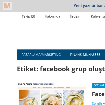
Takip Et!
Hakkımda
İletişim
Kahve Is
PAZARLAMA/MARKETING
FINANS-MUHASEBE
Etiket:
facebook grup oluş
SOSYAL
Face
Semih A