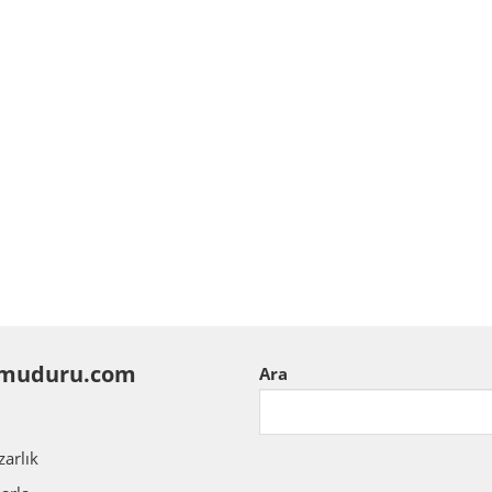
muduru.com
Ara
zarlık