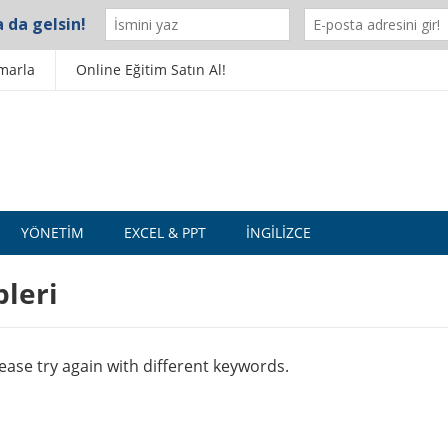
marla
Online Eğitim Satın Al!
YÖNETIM
EXCEL & PPT
İNGILIZCE
pleri
ase try again with different keywords.