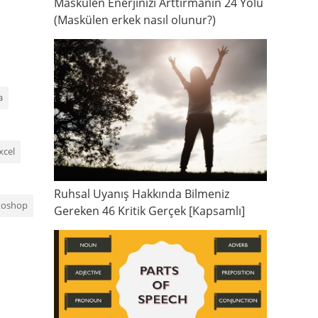
Maskülen Enerjinizi Arttırmanın 24 Yolu
(Maskülen erkek nasıl olunur?)
a
xcel
Ruhsal Uyanış Hakkında Bilmeniz
toshop
Gereken 46 Kritik Gerçek [Kapsamlı]