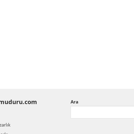
muduru.com
Ara
zarlık