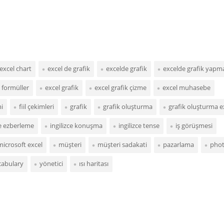
excel chart
excel de grafik
excelde grafik
excelde grafik yapm
 formüller
excel grafik
excel grafik çizme
excel muhasebe
mi
fiil çekimleri
grafik
grafik oluşturma
grafik oluşturma e
me ezberleme
ingilizce konuşma
ingilizce tense
iş görüşmesi
microsoft excel
müşteri
müşteri sadakati
pazarlama
pho
cabulary
yönetici
ısı haritası