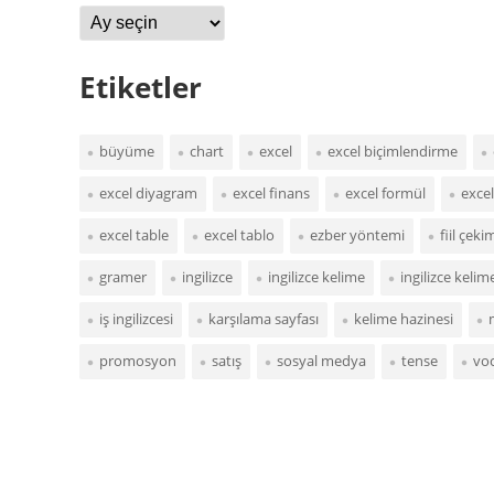
Arşivler
Etiketler
büyüme
chart
excel
excel biçimlendirme
excel diyagram
excel finans
excel formül
excel
excel table
excel tablo
ezber yöntemi
fiil çeki
gramer
ingilizce
ingilizce kelime
ingilizce keli
iş ingilizcesi
karşılama sayfası
kelime hazinesi
promosyon
satış
sosyal medya
tense
vo