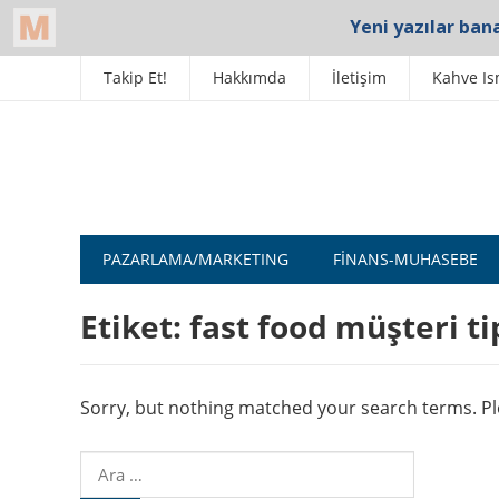
Takip Et!
Hakkımda
İletişim
Kahve Is
PAZARLAMA/MARKETING
FINANS-MUHASEBE
Etiket:
fast food müşteri ti
Sorry, but nothing matched your search terms. Ple
Arama: