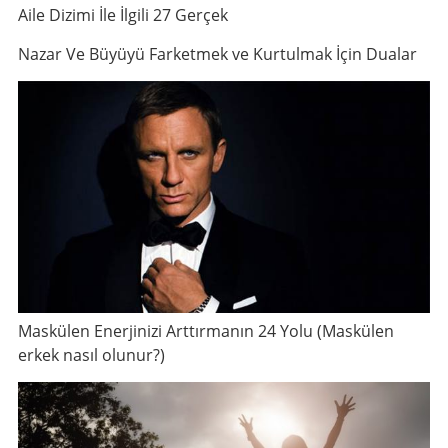
Aile Dizimi İle İlgili 27 Gerçek
Nazar Ve Büyüyü Farketmek ve Kurtulmak İçin Dualar
Maskülen Enerjinizi Arttırmanın 24 Yolu (Maskülen
erkek nasıl olunur?)