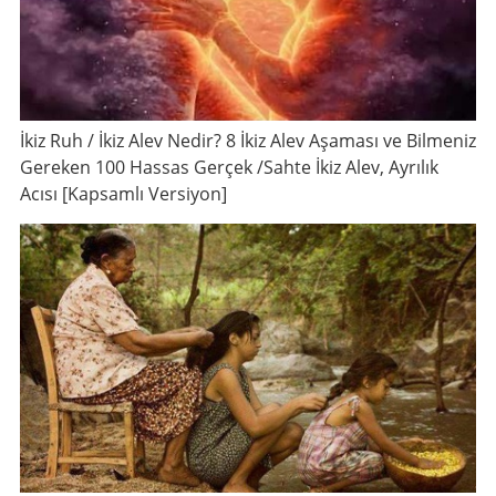
İkiz Ruh / İkiz Alev Nedir? 8 İkiz Alev Aşaması ve Bilmeniz
Gereken 100 Hassas Gerçek /Sahte İkiz Alev, Ayrılık
Acısı [Kapsamlı Versiyon]