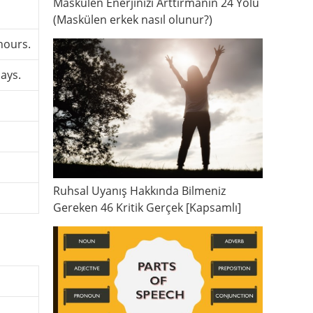
Maskülen Enerjinizi Arttırmanın 24 Yolu
(Maskülen erkek nasıl olunur?)
hours.
days.
Ruhsal Uyanış Hakkında Bilmeniz
Gereken 46 Kritik Gerçek [Kapsamlı]