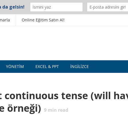
marla
Online Eğitim Satın Al!
YÖNETIM
EXCEL & PPT
İNGILIZCE
ct continuous tense (will ha
e örneği)
9
min read