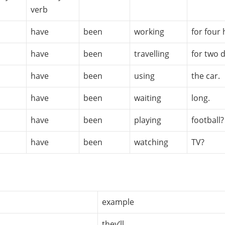
verb
have
been
working
for four 
have
been
travelling
for two 
have
been
using
the car.
have
been
waiting
long.
have
been
playing
football?
have
been
watching
TV?
example
they’ll