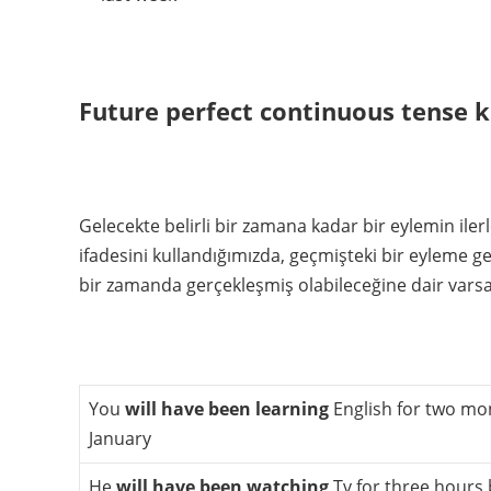
Future perfect continuous tense ku
Gelecekte belirli bir zamana kadar bir eylemin ile
ifadesini kullandığımızda, geçmişteki bir eyleme ge
bir zamanda gerçekleşmiş olabileceğine dair varsa
You
will have been learning
English for two mo
January
He
will have been watching
Tv for three hours 