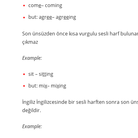
com
e
– coming
but: agr
ee
– agr
ee
ing
Son ünsüzden önce kısa vurgulu sesli harf bulunan k
çıkmaz
Example:
sit – si
tt
ing
but: mi
x
– mi
x
ing
İngiliz İngilizcesinde bir sesli harften sonra son ü
değildir.
Example: