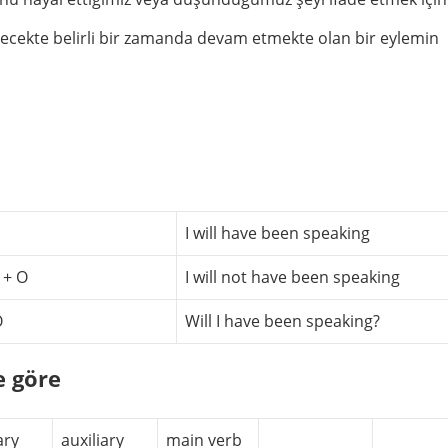
elecekte belirli bir zamanda devam etmekte olan bir eylemin
I will have been speaking
 + O
I will not have been speaking
O
Will I have been speaking?
e göre
ary
auxiliary
main verb