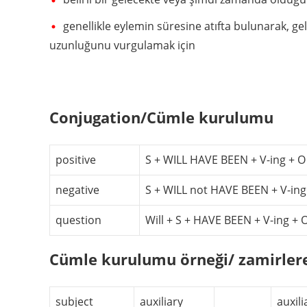
genellikle eylemin süresine atıfta bulunarak, g
uzunluğunu vurgulamak için
Conjugation/Cümle kurulumu
positive
S + WILL HAVE BEEN + V-ing + O
negative
S + WILL not HAVE BEEN + V-ing
question
Will + S + HAVE BEEN + V-ing + 
Cümle kurulumu örneği/ zamirler
subject
auxiliary
auxili