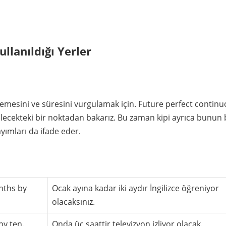
llanıldığı Yerler
rlemesini ve süresini vurgulamak için. Future perfect contin
lecekteki bir noktadan bakarız. Bu zaman kipi ayrıca bunun b
yımları da ifade eder.
nths by
Ocak ayına kadar iki aydır İngilizce öğreniyor
olacaksınız.
by ten.
Onda üç saattir televizyon izliyor olacak.