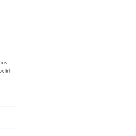
uous
elirli