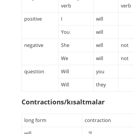
verb
verb
positive
I
will
You
will
negative
She
will
not
We
will
not
question
Will
you
Will
they
Contractions/kısaltmalar
long form
contraction
will
…’ll