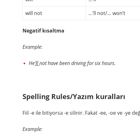
will not
…’ll not/… won’t
Negatif kısaltma
Example:
He
’ll
not have been driving for six hours.
Spelling Rules/Yazım kuralları
Fiil -e ile bitiyorsa -e silinir. Fakat -ee, -oe ve -ye 
Example: