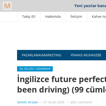
Takip Et!
Hakkımda
İletişim
Kahve Is
PAZARLAMA/MARKETING
FINANS-MUHASEBE
DIL BILGISI / GRAMMAR
İngilizce future perfe
been driving) (99 cüml
Semih Arslan
—
27 Ocak 2026
add comment