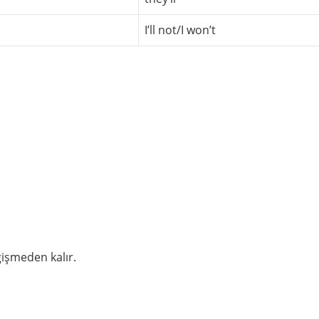
I’ll not/I won’t
değişmeden kalır.