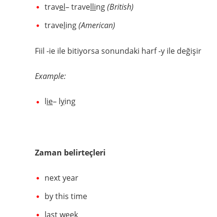
trav
el
– trave
lli
ng
(British)
trave
l
ing
(American)
Fiil -ie ile bitiyorsa sonundaki harf -y ile değişir
Example:
l
ie
– l
y
ing
Zaman belirteçleri
next year
by this time
last week