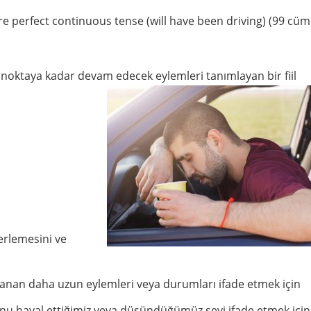
ure perfect continuous tense (will have been driving) (99 cüm
 noktaya kadar devam edecek eylemleri tanımlayan bir fiil
lerlemesini ve
uzanan daha uzun eylemleri veya durumları ifade etmek için
unu hayal ettiğimiz veya düşündüğümüz şeyi ifade etmek için