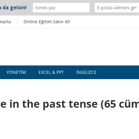
marla
Online Eğitim Satın Al!
YÖNETIM
EXCEL & PPT
İNGILIZCE
re in the past tense (65 cü