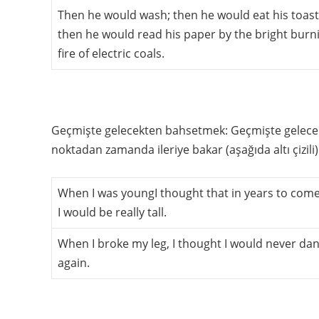
Then he would wash; then he would eat his toast
then he would read his paper by the bright burn
fire of electric coals.
Geçmişte gelecekten bahsetmek: Geçmişte gelecek 
noktadan zamanda ileriye bakar (aşağıda altı çizili)
When I was youngI thought that in years to com
I would be really tall.
When I broke my leg, I thought I would never da
again.