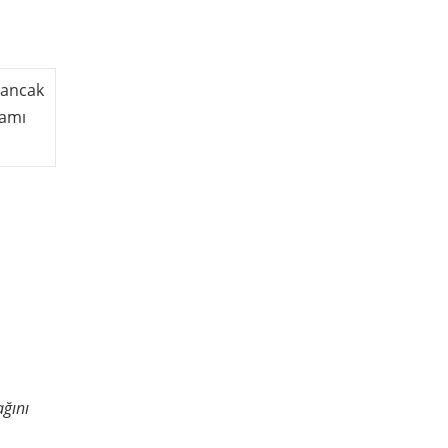
 ancak
ramı
ağını