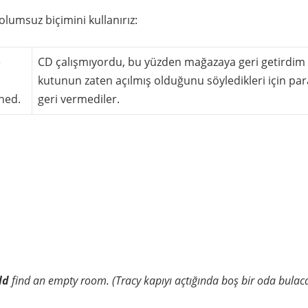
olumsuz biçimini kullanırız:
e
CD çalışmıyordu, bu yüzden mağazaya geri getirdim
kutunun zaten açılmış olduğunu söyledikleri için pa
ned.
geri vermediler.
ld
find an empty room. (Tracy kapıyı açtığında boş bir oda bulac