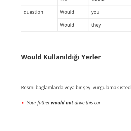
question
Would
you
Would
they
Would Kullanıldığı Yerler
Resmi bağlamlarda veya bir şeyi vurgulamak isted
Your father
would
not
drive this car