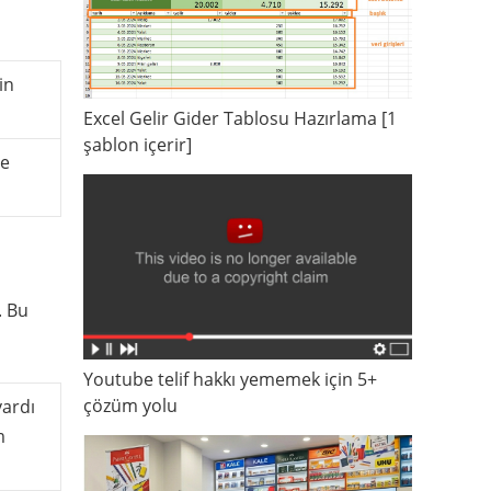
in
Excel Gelir Gider Tablosu Hazırlama [1
şablon içerir]
de
. Bu
Youtube telif hakkı yememek için 5+
çözüm yolu
vardı
m