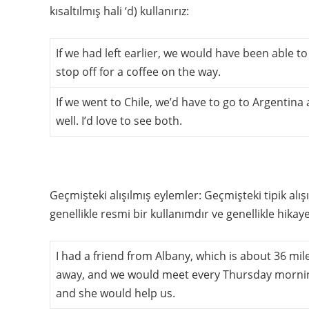
kısaltılmış hali ‘d) kullanırız:
If we had left earlier, we would have been able to
stop off for a coffee on the way.
If we went to Chile, we’d have to go to Argentina 
well. I’d love to see both.
Geçmişteki alışılmış eylemler: Geçmişteki tipik alışı
genellikle resmi bir kullanımdır ve genellikle hikaye
I had a friend from Albany, which is about 36 mil
away, and we would meet every Thursday morni
and she would help us.