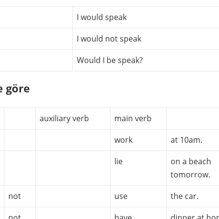
I would speak
I would not speak
Would I be speak?
e göre
auxiliary verb
main verb
work
at 10am.
lie
on a beach
tomorrow.
not
use
the car.
not
have
dinner at ho