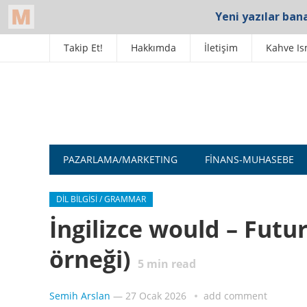
Takip Et!
Hakkımda
İletişim
Kahve Is
PAZARLAMA/MARKETING
FINANS-MUHASEBE
DIL BILGISI / GRAMMAR
İngilizce would – Futu
örneği)
5
min read
Semih Arslan
—
27 Ocak 2026
add comment