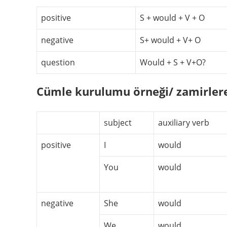
positive
S + would + V + O
negative
S+ would + V+ O
question
Would + S + V+O?
Cümle kurulumu örneği/ zamirler
subject
auxiliary verb
positive
I
would
You
would
negative
She
would
We
would