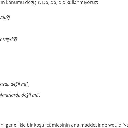
un konumu değişir. Do, do, did kullanmıyoruz:
uydu?)
az mıydı?)
:
zdı, değil mi?)
anırlardı, değil mi?)
, genellikle bir koşul cümlesinin ana maddesinde would (v