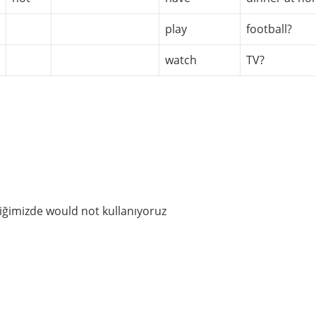
play
football?
watch
TV?
iğimizde would not kullanıyoruz