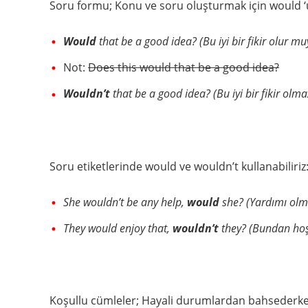
Soru formu; Konu ve soru oluşturmak için would ‘
Would
that be a good idea? (Bu iyi bir fikir olur m
Not:
Does this would that be a good idea?
Wouldn’t
that be a good idea? (Bu iyi bir fikir olm
Soru etiketlerinde would ve wouldn’t kullanabiliriz
She wouldn’t be any help,
would
she? (Yardımı olma
They would enjoy that,
wouldn’t
they? (Bundan hoşl
Koşullu cümleler; Hayali durumlardan bahsederken