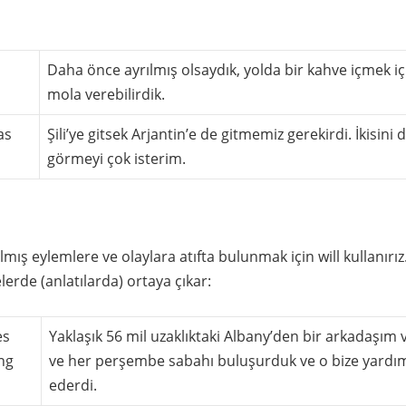
Daha önce ayrılmış olsaydık, yolda bir kahve içmek iç
mola verebilirdik.
as
Şili’ye gitsek Arjantin’e de gitmemiz gerekirdi. İkisini 
görmeyi çok isterim.
lmış eylemlere ve olaylara atıfta bulunmak için will kullanırız
lerde (anlatılarda) ortaya çıkar:
es
Yaklaşık 56 mil uzaklıktaki Albany’den bir arkadaşım 
ng
ve her perşembe sabahı buluşurduk ve o bize yardı
ederdi.