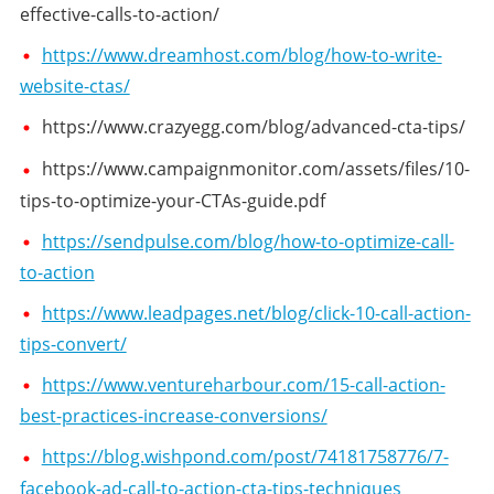
effective-calls-to-action/
https://www.dreamhost.com/blog/how-to-write-
website-ctas/
https://www.crazyegg.com/blog/advanced-cta-tips/
https://www.campaignmonitor.com/assets/files/10-
tips-to-optimize-your-CTAs-guide.pdf
https://sendpulse.com/blog/how-to-optimize-call-
to-action
https://www.leadpages.net/blog/click-10-call-action-
tips-convert/
https://www.ventureharbour.com/15-call-action-
best-practices-increase-conversions/
https://blog.wishpond.com/post/74181758776/7-
facebook-ad-call-to-action-cta-tips-techniques