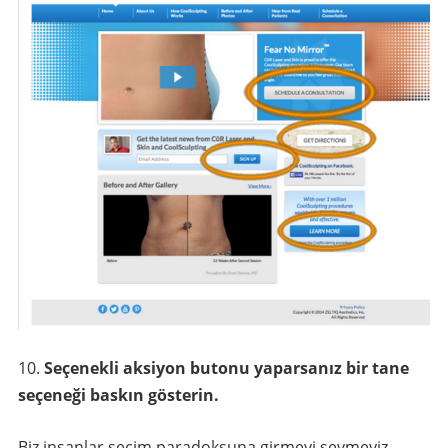
Seçenekli aksiyon butonu yaparsanız bir tane
seçeneği baskın gösterin.
Biz insanlar seçim paradoksuna girmeyi sevmeyiz.