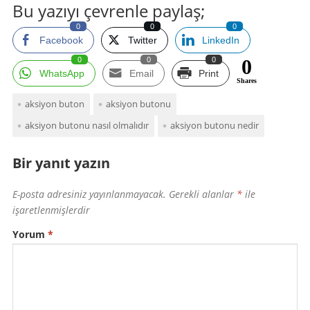
Bu yazıyı çevrenle paylaş;
0
0
0
Facebook
Twitter
LinkedIn
0
0
0
0
WhatsApp
Email
Print
Shares
aksiyon buton
aksiyon butonu
aksiyon butonu nasıl olmalıdır
aksiyon butonu nedir
Bir yanıt yazın
E-posta adresiniz yayınlanmayacak.
Gerekli alanlar
*
ile
işaretlenmişlerdir
Yorum
*