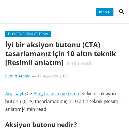
MENU
BLOG TASARIM VE TEMA
İyi bir aksiyon butonu (CTA)
tasarlamanız için 10 altın teknik
[Resimli anlatım]
4
min read
Semih Arslan
—
17 Ağustos 2025
Ana sayfa
>>
Blog tasarım ve tema
>>
İyi bir aksiyon
butonu (CTA) tasarlamanız için 10 altın teknik [Resimli
anlatım]4 min read
Aksiyon butonu nedir?