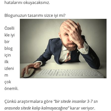
hatalarını okuyacaksınız.
Blogunuzun tasarımı sizce iyi mi?
Özelli
kle iyi
bir
blog
için
ilk
izleni
m
çok
önemli.
Çünkü araştırmalara göre
“bir sitede insanlar 3-7 sn
arasında sitede kalıp kalmayacağına”
karar veriyor.