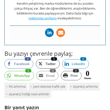
Kendini yetiştirmiş marka müdürlerine de bu yüzden
çokça ihtiyaç var. Ben de öğrendiklerimi, araştırdıklarımı,
bildiklerimi burada paylaşıyorum. Daha fazla bilgi için
Hakkımda sayfasını
inceleyebilirsiniz.
Bu yazıyı çevrenle paylaş;
0
0
0
Facebook
Twitter
LinkedIn
0
0
0
0
WhatsApp
Email
Print
Shares
hit arttırma
yeni sitenize trafik çek
ziyaretçi arttırma
ziyaretçi trafiği nasıl arttırılır
Bir yanıt yazın