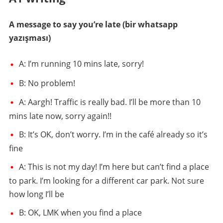
A message to say you’re late (bir whatsapp
yazışması)
A: I’m running 10 mins late, sorry!
B: No problem!
A: Aargh! Traffic is really bad. I’ll be more than 10
mins late now, sorry again!!
B: It’s OK, don’t worry. I’m in the café already so it’s
fine
A: This is not my day! I’m here but can’t find a place
to park. I’m looking for a different car park. Not sure
how long I’ll be
B: OK, LMK when you find a place