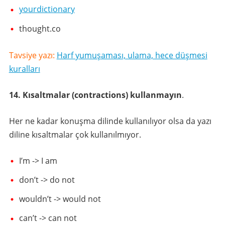
yourdictionary
thought.co
Tavsiye yazı:
Harf yumuşaması, ulama, hece düşmesi
kuralları
14. Kısaltmalar (contractions) kullanmayın
.
Her ne kadar konuşma dilinde kullanılıyor olsa da yazı
diline kısaltmalar çok kullanılmıyor.
I’m -> I am
don’t -> do not
wouldn’t -> would not
can’t -> can not