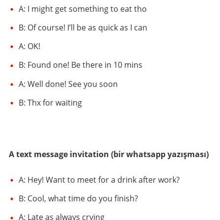
A: I might get something to eat tho
B: Of course! I’ll be as quick as I can
A: OK!
B: Found one! Be there in 10 mins
A: Well done! See you soon
B: Thx for waiting
A text message invitation (bir whatsapp yazışması)
A: Hey! Want to meet for a drink after work?
B: Cool, what time do you finish?
A: Late as always crying