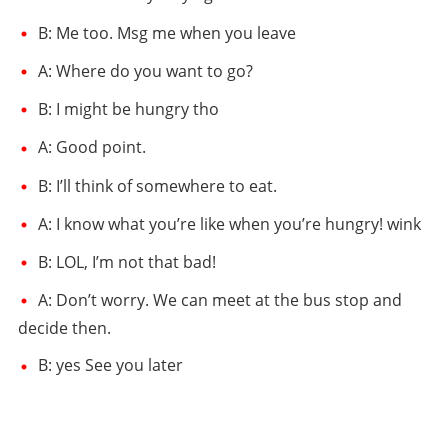
B: Me too. Msg me when you leave
A: Where do you want to go?
B: I might be hungry tho
A: Good point.
B: I’ll think of somewhere to eat.
A: I know what you’re like when you’re hungry! wink
B: LOL, I’m not that bad!
A: Don’t worry. We can meet at the bus stop and
decide then.
B: yes See you later